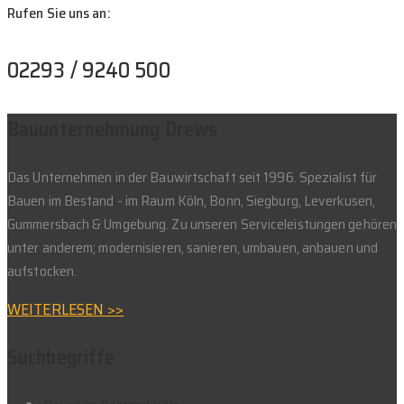
Rufen Sie uns an:
02293 / 9240 500
Bauunternehmung Drews
Das Unternehmen in der Bauwirtschaft seit 1996. Spezialist für
Bauen im Bestand - im Raum Köln, Bonn, Siegburg, Leverkusen,
Gummersbach & Umgebung. Zu unseren Serviceleistungen gehören
unter anderem; modernisieren, sanieren, umbauen, anbauen und
aufstocken.
WEITERLESEN >>
Suchbegriffe