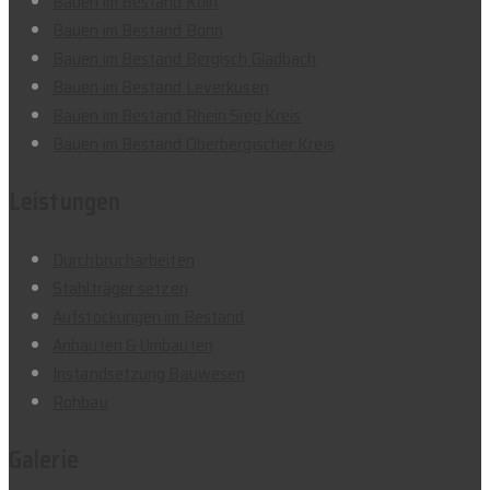
Bauen im Bestand Köln
Bauen im Bestand Bonn
Bauen im Bestand Bergisch Gladbach
Bauen im Bestand Leverkusen
Bauen im Bestand Rhein Sieg Kreis
Bauen im Bestand Oberbergischer Kreis
Leistungen
Durchbrucharbeiten
Stahlträger setzen
Aufstockungen im Bestand
Anbauten & Umbauten
Instandsetzung Bauwesen
Rohbau
Galerie