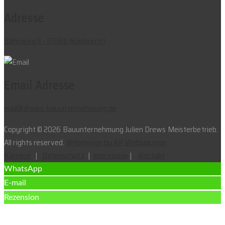
Adresse
Bahnweg 5 - 51588 Nümbrecht
Email Adresse
mail@drews-bauunternehmung.de
Copyright © 2026 Bauunternehmung Julien Drews Meisterbetrieb.
All rights reserved.
Webdesign by AP Websolution
Karriere
|
Datenschutz
|
Impressum
|
Kontakt
WhatsApp
E-mail
Rezension