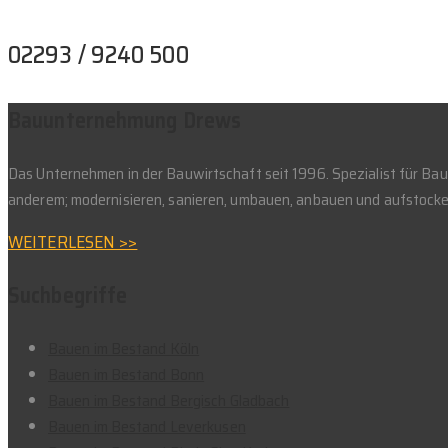
02293 / 9240 500
Bauunternehmung Drews
Das Unternehmen in der Bauwirtschaft seit 1996. Spezialist für B
anderem; modernisieren, sanieren, umbauen, anbauen und aufstocke
WEITERLESEN >>
Suchbegriffe
Bauen im Bestand Köln
Bauen im Bestand Bonn
Bauen im Bestand Bergisch Gladbach
Bauen im Bestand Leverkusen