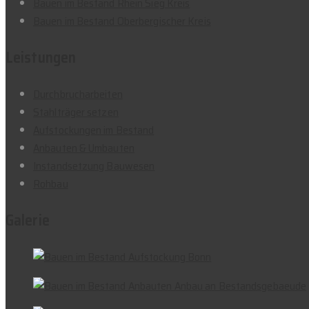
Bauen im Bestand Rhein Sieg Kreis
Bauen im Bestand Oberbergischer Kreis
Leistungen
Durchbrucharbeiten
Stahlträger setzen
Aufstockungen im Bestand
Anbauten & Umbauten
Instandsetzung Bauwesen
Rohbau
Galerie