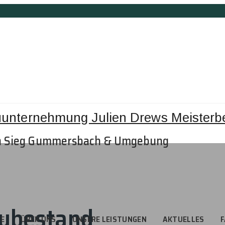
n Sieg Gummersbach & Umgebung
aubestand
TE
ÜBER UNS
UNSERE LEISTUNGEN
AKTUELLES
F