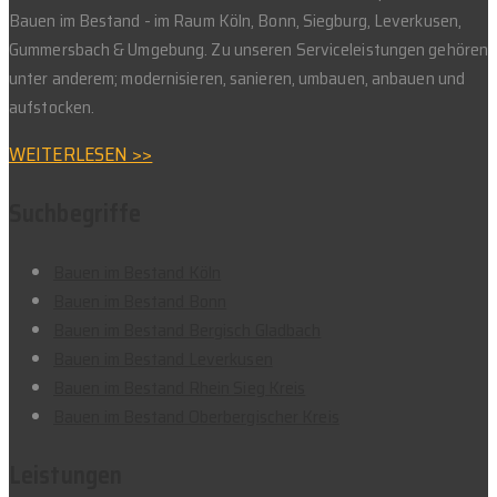
Bauen im Bestand - im Raum Köln, Bonn, Siegburg, Leverkusen,
Gummersbach & Umgebung. Zu unseren Serviceleistungen gehören
unter anderem; modernisieren, sanieren, umbauen, anbauen und
aufstocken.
WEITERLESEN >>
Suchbegriffe
Bauen im Bestand Köln
Bauen im Bestand Bonn
Bauen im Bestand Bergisch Gladbach
Bauen im Bestand Leverkusen
Bauen im Bestand Rhein Sieg Kreis
Bauen im Bestand Oberbergischer Kreis
Leistungen