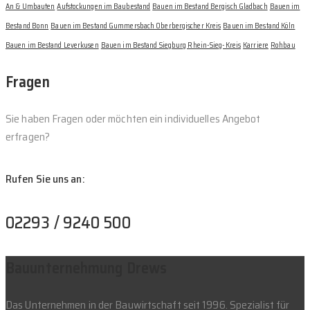
An & Umbauten
Aufstockungen im Baubestand
Bauen im Bestand Bergisch Gladbach
Bauen im
Bestand Bonn
Bauen im Bestand Gummersbach Oberbergischer Kreis
Bauen im Bestand Köln
Bauen im Bestand Leverkusen
Bauen im Bestand Siegburg Rhein-Sieg-Kreis
Karriere
Rohbau
Fragen
Sie haben Fragen oder möchten ein individuelles Angebot
erfragen?
Rufen Sie uns an:
02293 / 9240 500
Bauunternehmung Drews
Das Unternehmen in der Bauwirtschaft seit 1996. Spezialist für