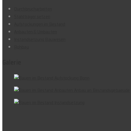
Durchbrucharbeiten
Stahlträger setzen
Aufstockungen im Bestand
Anbauten & Umbauten
Instandsetzung Bauwesen
Rohbau
Galerie