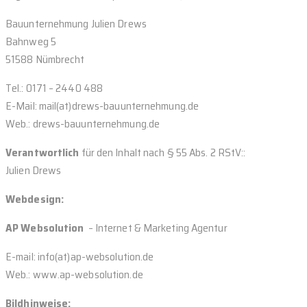
Bauunternehmung Julien Drews
Bahnweg 5
51588 Nümbrecht
Tel.: 0171 – 2440 488
E-Mail: mail(at)drews-bauunternehmung.de
Web.: drews-bauunternehmung.de
Verantwortlich
für den Inhalt nach § 55 Abs. 2 RStV::
Julien Drews
Webdesign:
AP Websolution
– Internet & Marketing Agentur
E-mail: info(at)ap-websolution.de
Web.: www.ap-websolution.de
Bildhinweise: