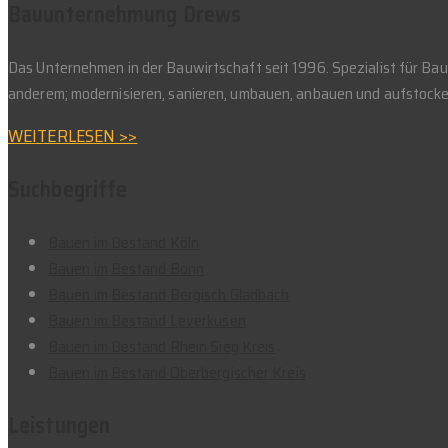
Bauunternehmung Drews
Das Unternehmen in der Bauwirtschaft seit 1996. Spezialist für B
anderem; modernisieren, sanieren, umbauen, anbauen und aufstocke
WEITERLESEN >>
Suchbegriffe
Bauen im Bestand Köln
Bauen im Bestand Bonn
Bauen im Bestand Bergisch Gladbach
Bauen im Bestand Leverkusen
Bauen im Bestand Rhein Sieg Kreis
Bauen im Bestand Oberbergischer Kreis
Leistungen