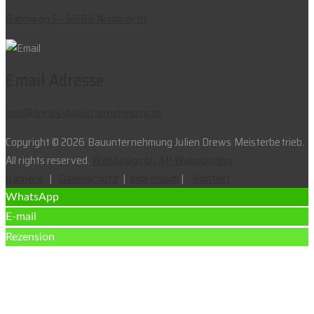
Bahnweg 5 - 51588 Nümbrecht
Email Adresse
mail@drews-bauunternehmung.de
Copyright © 2026 Bauunternehmung Julien Drews Meisterbetrieb.
All rights reserved.
Webdesign by AP Websolution
Karriere
|
Datenschutz
|
Impressum
|
Kontakt
WhatsApp
E-mail
Rezension