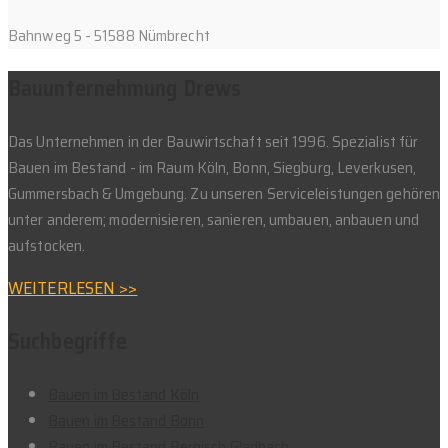
Bahnweg 5 - 51588 Nümbrecht
Bauunternehmung Drews
Das Unternehmen in der Bauwirtschaft seit 1996. Spezialist für
Bauen im Bestand - im Raum Köln, Bonn, Siegburg, Leverkusen,
Gummersbach & Umgebung. Zu unseren Serviceleistungen gehören
unter anderem; modernisieren, sanieren, umbauen, anbauen und
aufstocken.
WEITERLESEN >>
Suchbegriffe
Bauen im Bestand Köln
Bauen im Bestand Bonn
Bauen im Bestand Bergisch Gladbach