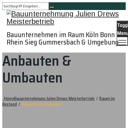
Togg
Men
Bauunternehmen im Raum Köln Bonn
Rhein Sieg Gummersbach & Umgebung
Anbauten &
Umbauten
Home
Bauunternehmung Julien Drews Meisterbetrieb
/
Bauen im
Bestand
/
Anbauten & Umbauten