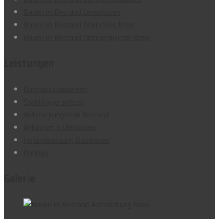
Bauen im Bestand Leverkusen
Bauen im Bestand Rhein Sieg Kreis
Bauen im Bestand Oberbergischer Kreis
Leistungen
Durchbrucharbeiten
Stahlträger setzen
Aufstockungen im Bestand
Anbauten & Umbauten
Instandsetzung Bauwesen
Rohbau
Galerie