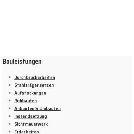
Wohnraumerweiterung Gummersbach, Umbau alte Gebäude
Oberbergischer Kreis, Tragwerksplanung Köln, Renovierung in
Bestand Bonn, Bauunternehmen für Anbauten Rhein-Sieg,
Fachbetrieb Umbauten und Abfangungen Bergisch Gladbach,
Bauen im Bestand Experten Leverkusen, Bauleistungen in Köln
und Umgebung, Bauprojekte mit Staubschutzmaßnahmen Siegen
Bauleistungen
Durchbrucharbeiten
Stahlträger setzen
Aufstockungen
Rohbauten
Anbauten & Umbauten
Instandsetzung
Sichtmauerwerk
Erdarbeiten