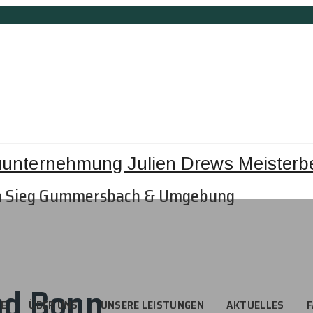
n Sieg Gummersbach & Umgebung
nd Bonn
TE
ÜBER UNS
UNSERE LEISTUNGEN
AKTUELLES
F