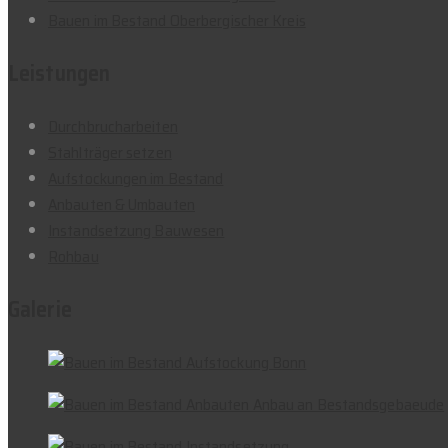
Bauen im Bestand Oberbergischer Kreis
Leistungen
Durchbrucharbeiten
Stahlträger setzen
Aufstockungen im Bestand
Anbauten & Umbauten
Instandsetzung Bauwesen
Rohbau
Galerie