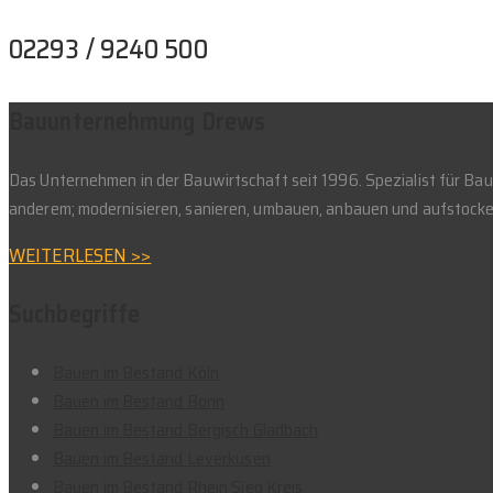
02293 / 9240 500
Bauunternehmung Drews
Das Unternehmen in der Bauwirtschaft seit 1996. Spezialist für B
anderem; modernisieren, sanieren, umbauen, anbauen und aufstocke
WEITERLESEN >>
Suchbegriffe
Bauen im Bestand Köln
Bauen im Bestand Bonn
Bauen im Bestand Bergisch Gladbach
Bauen im Bestand Leverkusen
Bauen im Bestand Rhein Sieg Kreis