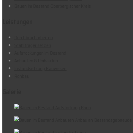
Bauen im Bestand Oberbergischer Kreis
Leistungen
Durchbrucharbeiten
Stahlträger setzen
Aufstockungen im Bestand
Anbauten & Umbauten
Instandsetzung Bauwesen
Rohbau
Galerie