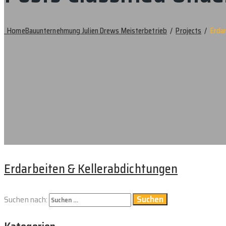
Home
Bauunternehmung Julien Drews Meisterbetrieb
/
Projects
/
Erda
Erdarbeiten & Kellerabdichtungen
Suchen nach: