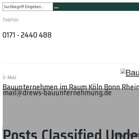
Telefon
0171 - 2440 488
E-Mail
Bauunternehmen im Raum Köln Bonn Rhei
mail@drews-bauunternehmung.de
Posts Classified Unde
STARTSEI