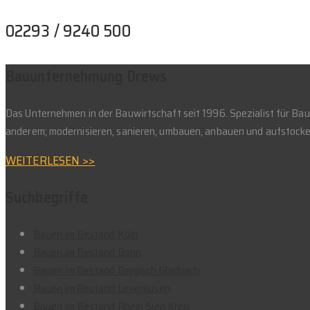
02293 / 9240 500
Bauunternehmung Drews
Das Unternehmen in der Bauwirtschaft seit 1996. Spezialist für B
anderem; modernisieren, sanieren, umbauen, anbauen und aufstocke
WEITERLESEN >>
Suchbegriffe
Bauen im Bestand Köln
Bauen im Bestand Bonn
Bauen im Bestand Bergisch Gladbach
Bauen im Bestand Leverkusen
Bauen im Bestand Rhein Sieg Kreis