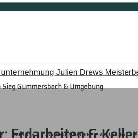
n Sieg Gummersbach & Umgebung
r:
Erdarbeiten & Kelle
TE
ÜBER UNS
UNSERE LEISTUNGEN
AKTUELLES
F